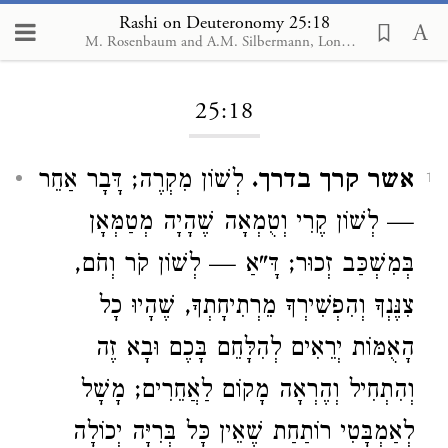
Rashi on Deuteronomy 25:18
M. Rosenbaum and A.M. Silbermann, London, 1929-1934
Loading...
25:18
אשר קרך בדרך.
לְשׁוֹן מִקְרֶה; דָּבָר אַחֵר
1
— לְשׁוֹן קֶרִי וְטֻמְאָה שֶׁהָיָה מְטַמְּאָן
בְּמִשְׁכַּב זְכוּר; דָּ"אַ — לְשׁוֹן קֹר וְחֹם,
צִנֶּנְךָ וְהִפְשִׁירְךָ מֵרְתִיחָתְךָ, שֶׁהָיוּ כָל
הָאֻמּוֹת יְרֵאִים לְהִלָּחֵם בָּכֶם וּבָא זֶה
וְהִתְחִיל וְהֶרְאָה מָקוֹם לַאֲחֵרִים; מָשָׁל
לְאַמְבָּטִי רוֹתַחַת שֶׁאֵין כָּל בְּרִיָּה יְכוֹלָה