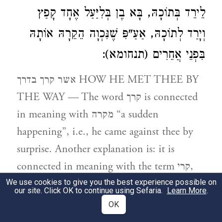
לֵירֵד בְּתוֹכָהּ, בָּא בֶן בְּלִיַּעַל אֶחָד קָפַץ
וְיָרַד לְתוֹכָהּ, אַעַ"פִּ שֶׁנִּכְוָה הֵקֵרָהּ אוֹתָהּ
בִּפְנֵי אֲחֵרִים (תנחומא):
אשר קרך בדרך HOW HE MET THEE BY
THE WAY — The word קרך is connected
in meaning with מקרה “a sudden
happening”, i.e., he came against thee by
surprise. Another explanation is: it is
connected in meaning with the term קרי,
nocturnal pollution and uncleanness,
We use cookies to give you the best experience possible on
our site. Click OK to continue using Sefaria.
Learn More
.
because he polluted them by pederasty. Yet
OK
another explanation is that it is connected