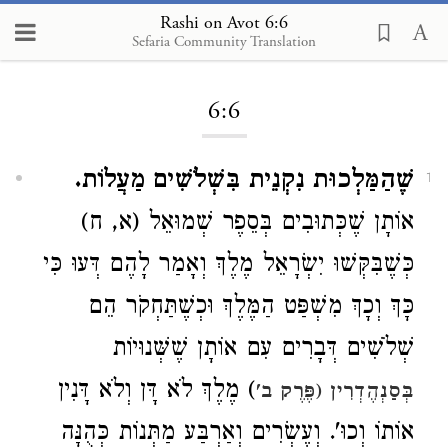
Rashi on Avot 6:6
Sefaria Community Translation
Loading...
6:6
שֶׁהַמַּלְכוּת נִקְנֵית בִּשְׁלֹשִׁים מַעֲלוֹת.
1
אוֹתָן שֶׁכְּתוּבִים בְּסֵפֶר שְׁמוּאֵל (א, ח)
כְּשֶׁבִּקְּשׁוּ יִשְׂרָאֵל מֶלֶךְ וְאָמַר לָהֶם דְּעוּ כִּי
כָּךְ וְכָךְ מִשְׁפַּט הַמֶּלֶךְ וּכְשֶׁתַּחְקֹר הֵם
שְׁלֹשִׁים דְּבָרִים עִם אוֹתָן שֶׁשְּׁנוּיוֹת
) מֶלֶךְ לֹא דָּן וְלֹא דָּנִין
בְּסַנְהֶדְרִין (פֶּרֶק ב'
אוֹתוֹ וְכוּ'. וְעֶשְׂרִים וְאַרְבַּע מַתְּנוֹת כְּהֻנָּה