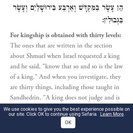
הֵן עֶשֶׂר בַּמִּקְדָּשׁ וְאַרְבַּע בִּירוּשָׁלַיִם וְעֶשֶׂר
בִּגְבוּלִין:
For kingship is obtained with thirty levels:
The ones that are written in the section
about Shmuel when Israel requested a king
and he said, "know that so and so is the law
of a king." And when you investigate, they
are thirty things, including those taught in
Sandhedrin, "A king does not judge and is
not judged, etc." And the twenty four
We use cookies to give you the best experience possible on
our site. Click OK to continue using Sefaria.
Learn More
.
presents of the priesthood are the ten in the
OK
Temple, four in Jerusalem and ten in the