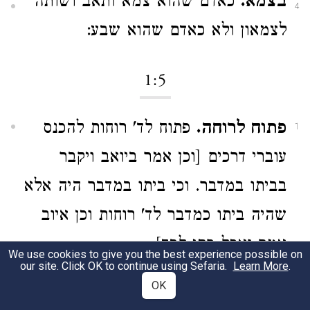
בצמא.
כאדם שהוא צמא ותאב ושותה
4
לצמאון ולא כאדם שהוא שבע:
1:5
פתוח לרוחה.
פתוח לד' רוחות להכנס
1
עוברי דרכים [וכן אמר ביואב ויקבר
בביתו במדבר. וכי ביתו במדבר היה אלא
שהיה ביתו כמדבר לד' רוחות וכן איוב
אמר ואכל פתי לבד]:
We use cookies to give you the best experience possible on
our site. Click OK to continue using Sefaria.
Learn More
.
ויהיו עניים בני ביתך.
כלומר אל תרבה
OK
2