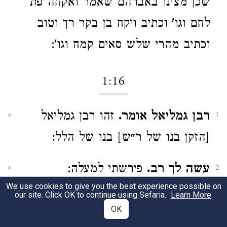
שכן מצינו באברהם שאמר ואקחה פת
לחם וגו' וכתיב ויקח בן בקר רך וטוב
וכתיב מהרי שלש סאים קמח וגו':
1:16
רבן גמליאל אומר.
זהו רבן גמליאל
1
[הזקן בנו של ר״ש] בנו של הלל:
עשה לך רב.
פירשתי למעלה:
2
We use cookies to give you the best experience possible on
our site. Click OK to continue using Sefaria.
Learn More
.
והסתלק מן הספק.
שאם תלמוד
3
OK
מעצמך תרבה לך ספקות. נ״א שלא תהא