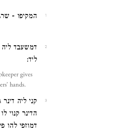
המקיפו - שר:
1
דמשעבד ליה - 
2
ליד:
pkeeper gives
ers’ hands.
קני ליה דינר
3
הדינר קנוי לו 
דמוזפי להו פי