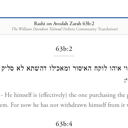
Rashi on Avodah Zarah 63b:2
The William Davidson Talmud
(Sefaria Community Translation)
Loading...
63b:2
הוי איהו לוקח האיסור ומאכילו דהשתא לא סליק 
י
 - He himself is (effectively) the one purchasing the
em. For now he has not withdrawn himself from it w
63b:4