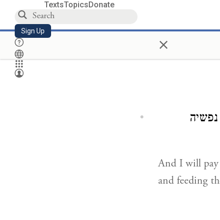
Texts
Topics
Donate
Sign Up
×
נפשיה
And I will pay
and feeding th