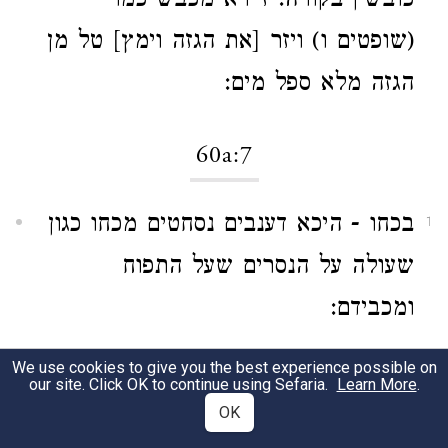
כובשין בקורה. זיירא מכבש כמו
(שופטים ו) ויזר [את הגזה וימץ] טל מן
הגזה מלא ספל מים:
60a:7
בכחו - היכא דענבים נסחטים מכחו כגון
1
שעולה על הנסרים שעל התפוח
ומכבידם:
כולי עלמא לא פליגי דאסור:
We use cookies to give you the best experience possible on
2
our site. Click OK to continue using Sefaria.
Learn More
.
OK
כח כחו - כגון שמגלגל הגלגל שקורין
3