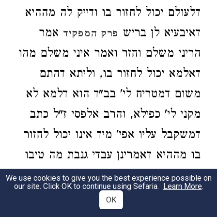
דלעולם יכול לחזור בו ודייק לה מההיא
דאיבעיא לן בריש
אמר
פרק המפקיד
הריני משלם וחזר ואמר איני משלם מהו
דאלמא יכול לחזור בו, וליתא דהתם
משום דמטריח לי' בב"ד הוא דלמא לא
מקני לי' כפילא, והרב אלפסי ז"ל כתב
דמשקבל עליו אפי' מיד אינו יכול לחזור
בו מההיא דאמרינן עבדי גנבת מה טיבו
אצלך אתה מכרתו לי רצונך השבע וטול
We use cookies to give you the best experience possible on
our site. Click OK to continue using Sefaria.
Learn More
.
נשבע ואינו יכול לחזור בו, וכבר כתבתיה
OK