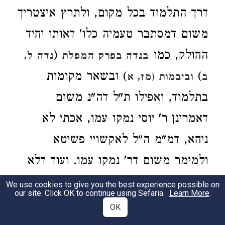
דרך התלמוד בכל מקום, ולתרץ איצטריך
משום דמסתבר טעמיה כלו' דאותו יחיד
החולק, כמו
(
בנדה בפרק המפלת
נדה ל,
)
) ובשאר מקומות
ב
וביבמות (מז, א
בתלמוד, ואפילו ת"ל דה"נ משום
דאמרינן ר' יוסי נמקו עמו, אכתי לא
ניחא, דמ"מ ה"ל לאקשויי פשיטא
ולמימר משום דר' נמקו עמו. ועוד דלא
אמרו נמקו עמו במקום רבים.
We use cookies to give you the best experience possible on
our site. Click OK to continue using Sefaria.
Learn More
.
OK
כל שלמה האמור בשיר השירים קדש.
2