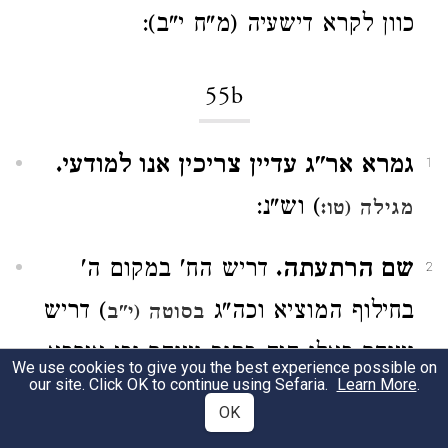
כוון לקרא דישעיה (מ"ח י"ב):
55b
גמרא אר"ג עדיין צריכין אנו למודעי.
1
) וש"נ:
מגילה (טו:
שם הרתעתה.
דריש הח' במקום ה'
2
בחילוף המוציא וכה"ג
) דריש
בסוטה (י"ב
וצוחר כאלו היה כתוב וצוהר וכן איפכא
We use cookies to give you the best experience possible on
our site. Click OK to continue using Sefaria.
Learn More
.
) א"ת בהלה אלא בחלה
לעיל (לב:
ולקמן
OK
) א"ת והדרך אלא וחדדך ובר"פ אין
(ס"ג