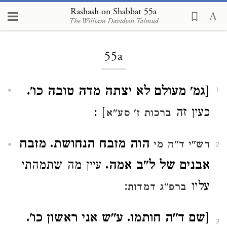
Rashash on Shabbat 55a
The William Davidson Talmud
Loading...
55a
[גמ' מעולם לא יצתה מדה טובה כו'.
1
כעין זה
] :
ברכות ז' סע"א
הוה מזבח הנחושת. מזבח
רש"י ד"ה מי
2
אבנים של ל"ב אמה.
עיין מה שתמהתי
עליו
:
ברפ"ג דמדות
[שם ד"ה חותמו. ע"ש אני ראשון כו'.
3