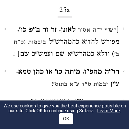
25a
[
לאונן. זר זר ב"פ כו'.
רש"י ד"ה אסור
1
מפורש להדיא כהמהרש"ל
ביבמות (ס"ח
) ודלא כמהרש"א שם ועמש"כ שם] :
ב'
רד"ה מחפ"ז. מיתה כו' או כהן טמא.
2
עיין
:
יבמות ס"ד ע"א בתוס'
. א"נ מדאורייתא כו'.
תוס' ד"ה כך
3
We use cookies to give you the best experience possible on
our site. Click OK to continue using Sefaria.
Learn More
.
עמש"כ ע"ד דהכא בתמורה בסופה:
OK