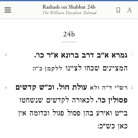
Rashash on Shabbat 24b
The William Davidson Talmud
Loading...
24b
גמרא א"ב דרב ברונא א"ר כו'.
1
המציינים שכחו לציינו
:
ללקמן כ"ו
עולת חול. וכ"ש קדשים
רש"י ד"ה ולא
2
פסולין כו'.
לכאורה לקדשים שנשחטו
בי"ט ואירע בהן פסול פגול וכדומה אין
כאן כש"כ: