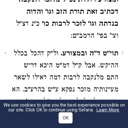
ומצורע ויולדת נפ"ל מלזכר ולנקבה
דכתיב זאת תורת הזב וגו' והדוה
בנדתה וגו' לזכר לרבות כו'
כ"נ דצ"ל
ועי' בפי' הרמב"ם:
תוי"ט ד"ה ובמצורע.
ול"ק דהכל בכלל
2
ההיקש. אבל ק"ל דמ"מ היכא דריש
התם מלנקבה לרבות דמה דאילו לשאר
מעיינותיה מזכר נפקא ע"ש בהרע"ב. הא
מיבעיא לה ליולדת. ולכן נ"ל דהגמ' דשם
We use cookies to give you the best experience possible on
our site. Click OK to continue using Sefaria.
Learn More
.
ל"ל להך דרשה דת"כ לרבות יולדת.
OK
דנפ"ל מדכתיב כימי נדת דותה תטמא