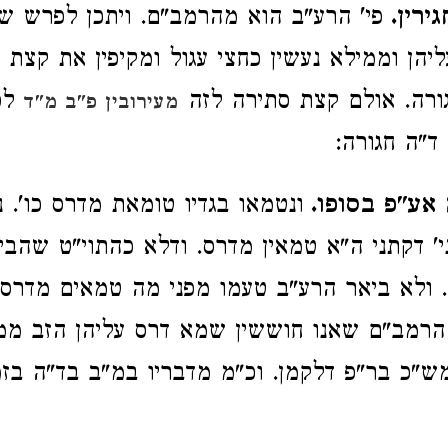
ירין.
פי' הרע"ב הוא מהרמב"ם. ויתכן לפרש שה
יהן וממילא נעשין כחצי עגול ומקיפין את קצת ג
ורה. אולם קצת סתירה לזה
לפי
מעירובין פ"ב מ"ד
ד"ה חגורה:
אע"פ בסופו.
ונטמאו בגדיו טומאת מדרס כו'. 
י' דקתני ה"א טמאין מדרס. ודלא כהתוי"ט שהבין
. ולא ביאר הרע"ב טעמו מפני מה טמאים מדרס.
הרמב"ם שאנו חוששין שמא דרס עליהן הזב ממ
"כ בר"פ דלקמן. וכ"מ מדבריו במ"ב בד"ה בז