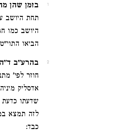
בזמן שהן מחג
1
תחת היושב על
היושב כמו חג
הביאו התוי"ט 
בהרע"ב ד"ה 
2
חוזר לפי' מתנ
אדסליק מיניה
שדעתו כדעת 
לזה תמצא במש
כבד: