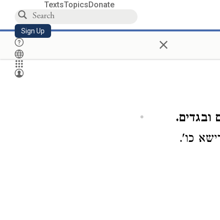
Texts
Topics
Donate
Sign Up
×
ובגדים.
שא כו'.