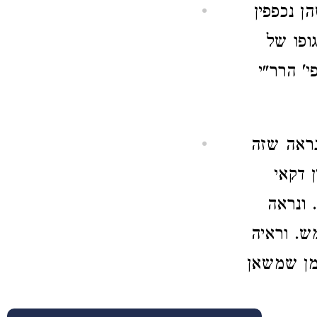
ן נכפפין
ופו של
' הרר"י
נראה שזה
 דקאי
 ונראה
ש. וראיה
מן שמשאן