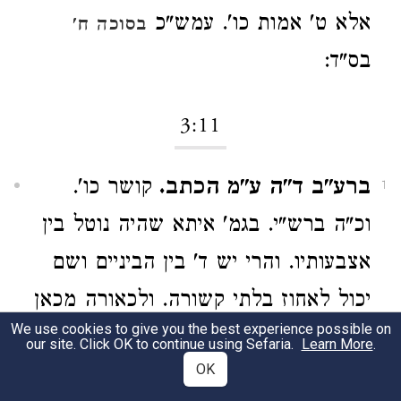
אלא ט' אמות כו'. עמש"כ
בסוכה ח'
בס"ד:
3:11
ברע"ב ד"ה ע"מ הכתב.
קושר כו'.
1
וכ"ה ברש"י. בגמ' איתא שהיה נוטל בין
אצבעותיו. והרי יש ד' בין הביניים ושם
יכול לאחוז בלתי קשורה. ולכאורה מכאן
We use cookies to give you the best experience possible on
סתירה למה שהבאתי
)
במגילה (ח' ב'
our site. Click OK to continue using Sefaria.
Learn More
.
OK
דאותיות השם צריך לכותבן כסדרן. דהא