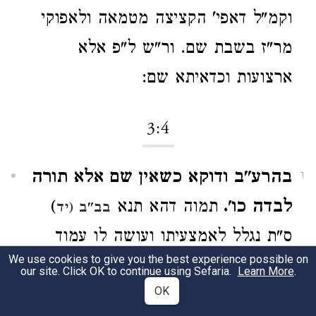
וקמ"ל דאפי' הקציצה מטמאה ולאפוקי
מר"ז בשבת שם. ור"ש ל"פ אלא
ארצועות וכדאיתא שם:
3:4
בהרע"ב ודוקא כשאין שם אלא תורה
1
לבדה כו'.
תמוה דהא תנא
)
בב"ב (יד
ס"ת נגלל לאמצעיתו ועושה לו עמוד
We use cookies to give you the best experience possible on
אילך ואילך. וא"כ בין בראשו ובין בסופו
our site. Click OK to continue using Sefaria.
Learn More
.
OK
א"צ אלא כדי לגול עמוד וכדמוקי ר"א