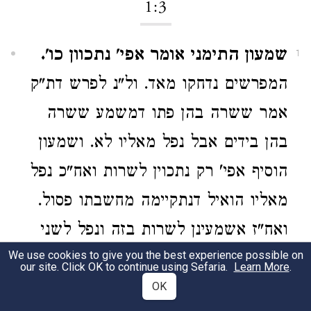
1:3
שמעון התימני אומר אפי' נתכוון כו'.
1
המפרשים נדחקו מאד. ול"נ לפרש דת"ק
אמר ששרה בהן פתו דמשמע ששרה
בהן בידים אבל נפל מאליו לא. ושמעון
הוסיף אפי' רק נתכוין לשרות ואח"כ נפל
מאליו הואיל דנתקיימה מחשבתו פסול.
ואח"ז אשמעינן לשרות בזה ונפל לשני
We use cookies to give you the best experience possible on
(כיון דלא נתכוין לשרות באלו המים)
our site. Click OK to continue using Sefaria.
Learn More
.
כשרים אף לדידיה ונכון בס"ד:
OK