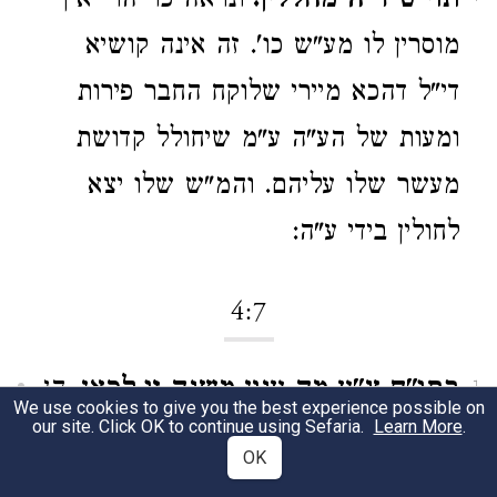
תוי"ט ד"ה מחללין.
ונראה כו' הרי אין
מוסרין לו מע"ש כו'. זה אינה קושיא
די"ל דהכא מיירי שלוקח החבר פירות
ומעות של הע"ה ע"מ שיחולל קדושת
מעשר שלו עליהם. והמ"ש שלו יצא
לחולין בידי ע"ה:
4:7
בתו"ח צ"ע מה ענין משנה זו לכאן.
הן
1
We use cookies to give you the best experience possible on
our site. Click OK to continue using Sefaria.
Learn More
.
לפי מה שהביא לקמן ע"ד ר"ש בשם
OK
הרא"ש מן הירושלמי (וכן הביאו הר"ש)