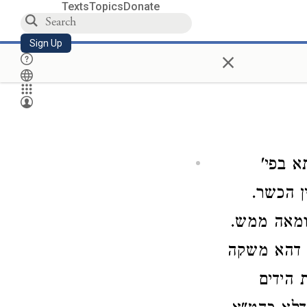
Texts
Topics
Donate
Sign Up
×
א בפי'
ן הכשר.
ומאה ממש.
 דהא משקה
 הידים