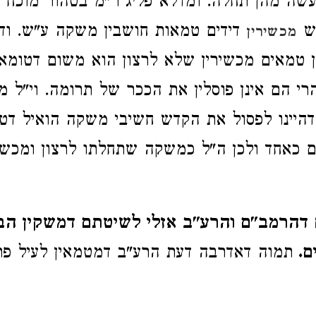
שה מהן תחלה. ומדלא פליג ר"מ בטהור מוכח 
יש
דידים טמאות חושבין משקה ע"ש. וד
מכשירין
טמאים מכשירין שלא לרצון הוא משום דטומאת
רי הם אינן פוסלין את הככר של תרומה. וי"ל מ
היינו לפסול את הקדש חשיבי משקה הואיל דט
ם כאחד ולכן ה"ל כמשקה שתחלתו לרצון ומכשרי
דהרמב"ם והרע"ב אזלי לשיטתם דמשקין ה
ם.
תמוה דאדרבה דעת הרע"ב דמטמאין לעיל פר