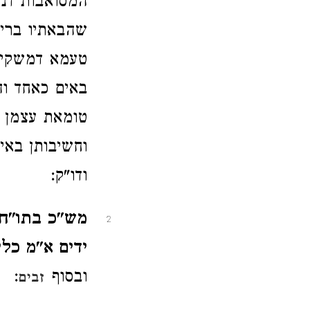
המסואבות דנע
שהבאתיו בר
טעמא דמשקין 
באים כאחד וה
טומאת עצמן ד
וחשיבותן באי
ודו"ק:
מש"כ בתו"ח 
2
ידים א"מ כלי
ובסוף
:
זבים