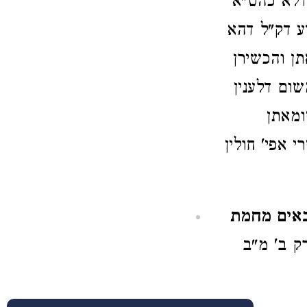
דלא כהט"א
ע דק"ל דהא
ן והכשירן
שום דלענין
ומאתן
 אפי' חולין
באים מחמת
ק ב' מ"ב