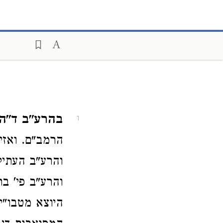
בהרע"ב ד"ה
1
הרמב"ם. ואזי
והרע"ב העתיק
והרע"ב פי' 
היוצא מטבו"י