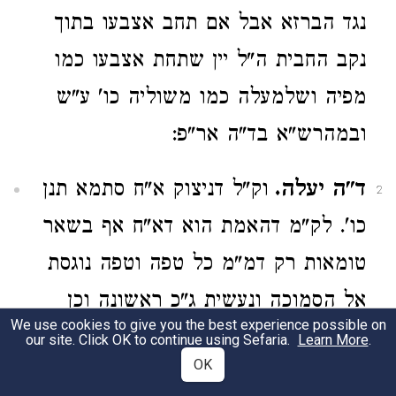
נגד הברזא אבל אם תחב אצבעו בתוך
נקב החבית ה"ל יין שתחת אצבעו כמו
מפיה ושלמעלה כמו משוליה כו' ע"ש
ובמהרש"א בד"ה אר"פ:
ד"ה יעלה.
וק"ל דניצוק א"ח סתמא תנן
2
כו'. לק"מ דהאמת הוא דא"ח אף בשאר
טומאות רק דמ"מ כל טפה וטפה נוגסת
אל הסמוכה ונעשית ג"כ ראשונה וכן
We use cookies to give you the best experience possible on
כולם עד א"ס (ועי' בא"ר בפ"ח דטהרות
our site. Click OK to continue using Sefaria.
Learn More
.
OK
מ"ט). ונ"מ לשיטת ר"ת בתוס' פסחים (ד)