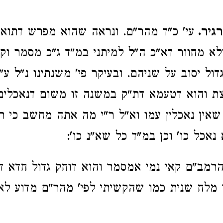
רגיר.
עי' כ"ד מהר"ם. ונראה שהוא מפרש דתוא
לא מחוור דא"כ ה"ל למיתני במ"ד ג"כ מסמר וקו
דול יסוב על שניהם. ובעיקר פי' משנתינו נ"ל ע
ת והוא דטעמא דת"ק במשנה זו משום דנאכלים
אין נאכלין עמו וא"ל ר"י מה אתה מחשב כי ר
אכל כו' וכן במ"ד כל שא"נ כו':
רמב"ם קאי נמי אמסמר והוא דוחק גדול חדא ד
ר מלח שנית כמו שהקשיתי לפי' מהר"ם מדוע לא