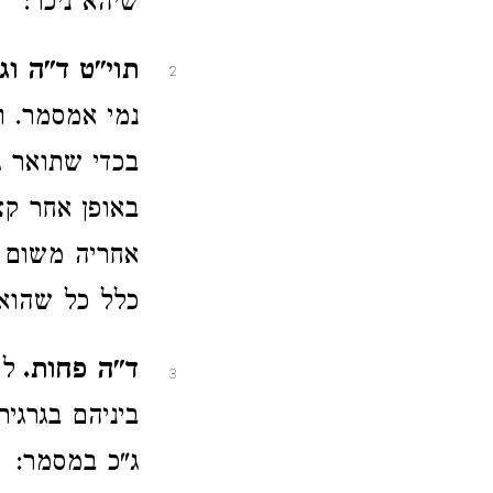
שיהא ניכר:
תוי"ט ד"ה וג
2
נמי אמסמר. ו
בכדי שתואר ג
באופן אחר קצ
אחריה משום ש
כלל כל שהוא נ
ד"ה פחות.
לה
3
ביניהם בגרגי
ג"כ במסמר: