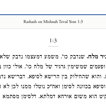
Rashash on Mishnah Tevul Yom 1:3
Loading...
1:3
יר מלח.
שנדבק כו'. משמע דמעצמו נדבק שלא ב
פעמים שמשימין גרגיר של מלח כו'. אולי כוון ב
 והוא שהחילוק בין הרישא לסיפא. דברישא נדב
סיפא בכוונה לסימן ואח"כ נוטלו ממנו לכן לא ה
נקיט הוא משום אורחא דמלתא. דלסימן מסתמא מנ