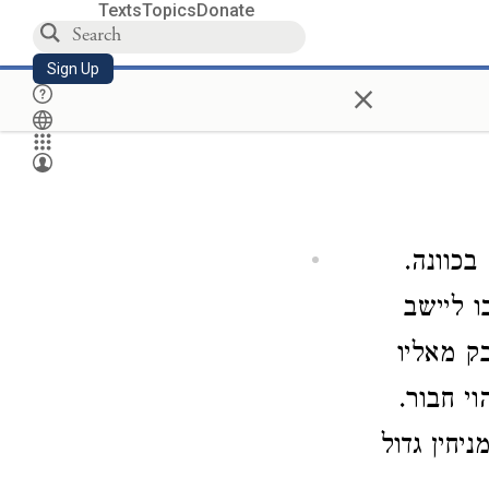
Texts
Topics
Donate
Sign Up
×
כוונה.
ו ליישב
ק מאליו
וי חבור.
יחין גדול