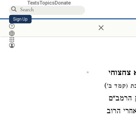
Texts
Topics
Donate
Sign Up
×
 צחצוחי
)
 (קמד ב'
 הרמב"ם
חרי הרוב