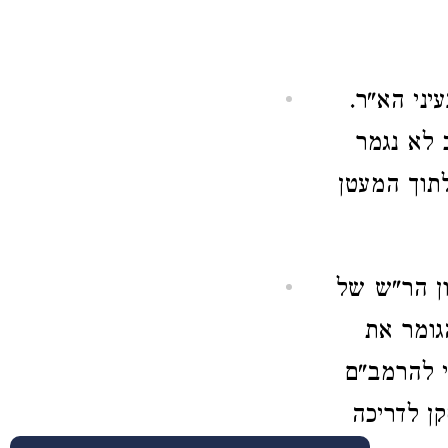
עיני הא"ר.
 לא נגמר
לתוך המעטן
ון הר"ש של
גומר את
י להרמב"ם
קן לדריכה