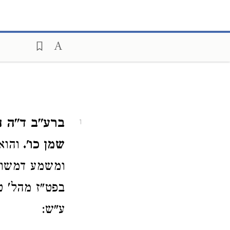
ברע"ב ד"ה ה
1
שמן כו'.
והו
ומשמע דמשום
בפט"ז מהל' ט
ע"ש: