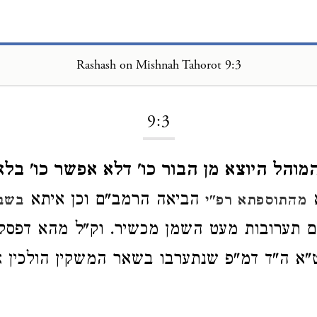
Rashash on Mishnah Tahorot 9:3
Loading...
9:3
מוהל היוצא מן הבור כו' דלא אפשר כו' בלא
א
הביאה הרמב"ם וכן איתא
מהתוספתא רפ"י
בשבת
 תערובות מעט השמן מכשיר. וק"ל מהא דפסק
"א ה"ד דמ"פ שנתערבו בשאר המשקין הולכין א