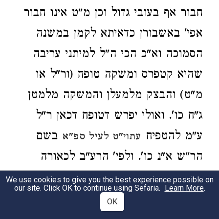
חבור אף בעובי גדול וכן מ"ט אינו חבור
אפי' באשבורן כדאיתא לקמן במשנה
הסמוכה וא"כ הכי ה"ל למיתני עריבה
שהיא קטפרס ומשקה טופח (ור"ל או
מ"ט) והבצק מלמעלן והמשקה מלמטן
ג"ח כו'. ואולי יפרש דטופח דכאן ר"ל
ע"מ להטפיח
בשם
עתוי"ט לעיל ספ"א
הר"ש א"נ כו'. ולפי' הרע"ב לכאורה
קשה כיון דבצק הרך טמאה א"כ גם
We use cookies to give you the best experience possible on
our site. Click OK to continue using Sefaria.
Learn More
.
המשקה שבה נטמאה עמה. וצ"ל דמיירי
OK