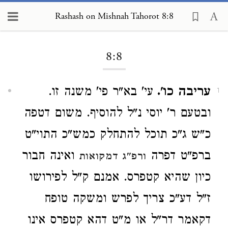
Rashash on Mishnah Tahorot 8:8
Loading...
8:8
עריבה כו'.
עי' בא"ר פי' משנה זו.
1
ובטעם ר' יוסי נ"ל להוסיף. משום דטפה
כ"ש ג"כ תוכל להתחלק כמש"כ התוי"ט
ברפ"ט דפרה
ואינה חבור
ורפ"ג דמקואות
כיון שהיא קטפרס. אמנם ק"ל לפירושו
ז"ל דע"כ צריך לפרש ומשקה טופח
דקאמר דר"ל או מ"ט דהא קטפרס אינו