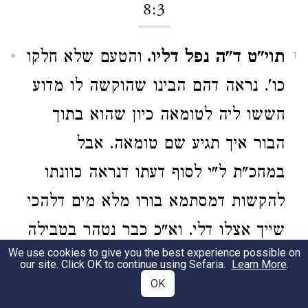
8:3
תוי"ט ד"ה נפל דליו.
והטעם שלא חלקו
1
כו'. נראה דהם הבינו שהוקשה לו מדוע
חששו ליה לטומאה כיון שהוא בתוך
הבור איך תגיע שם טומאה. אבל
במחכ"ת ל"י לסוף דעתו דנראה כוונתו
להקשות דמסתמא בורו מלא מים דלהכי
שייך אצלו דלי. וא"כ כבר נטהר בטבילה
We use cookies to give you the best experience possible on
לזה מתרץ דשב ט"מ ומסיים עוד ויצטרך
our site. Click OK to continue using Sefaria.
Learn More
.
OK
הזאה ג' וז'. ובפי' הרא"ש הוסיף עוד ולא