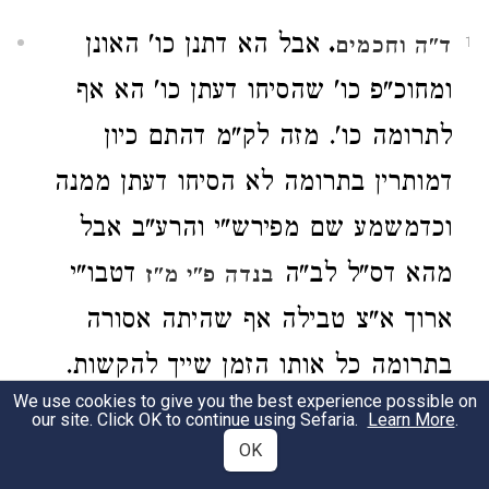
.
אבל הא דתנן כו' האונן
ד"ה וחכמים
1
ומחוכ"פ כו' שהסיחו דעתן כו' הא אף
לתרומה כו'. מזה לק"מ דהתם כיון
דמותרין בתרומה לא הסיחו דעתן ממנה
וכדמשמע שם מפירש"י והרע"ב אבל
מהא דס"ל לב"ה
דטבו"י
בנדה פ"י מ"ז
ארוך א"צ טבילה אף שהיתה אסורה
בתרומה כל אותו הזמן שייך להקשות.
We use cookies to give you the best experience possible on
ועמש"כ
בס"ד:
בחגיגה כ"ד ב'
our site. Click OK to continue using Sefaria.
Learn More
.
OK