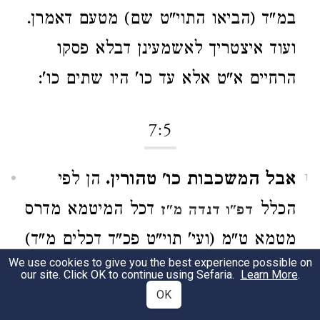
במ"ד (הביאו התוי"ט שם) מטעם דאמרן.
ועוד איצטריך לאשמעינן דבלא פסקו
הרחיים א"ט אלא עד כו' היו שתים כו':
7:5
אבל המשכבות כו' טהורין.
הן לפי
1
הכלל
דכל המיטמא מדרס
דפ"ו דנדה מ"ז
מטמא ט"מ (ועי' תוי"ט פכ"ד דכלים מ"ד)
We use cookies to give you the best experience possible on
צ"ל דהכא ר"ל טהורין מטומאת מדרס
our site. Click OK to continue using Sefaria.
Learn More
.
OK
אבל לא מטומאת מגע. ולשיטת הרמב"ם