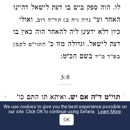
לו. הוה ספק ביש בו דעת לישאל דהיינו
האחר ועי'
. ואולי
נדה (יח ב) תד"ה רוב
כיון דלא ידעינן ליה להאחר הוה כאין בו
דעת לישאל. וגדולה מזו כ'
התוי"ט לקמן
בשם הכ"מ:
בפ"ד מ"ד
3:8
תוי"ט ד"ה אם יש.
ואיתא תו התם כו'
1
We use cookies to give you the best experience possible on
אבל במשקין אדומים כו' לא העתיק
our site. Click OK to continue using Sefaria.
Learn More
.
OK
בשלימות דמסקינן שם דדוקא בעכורים