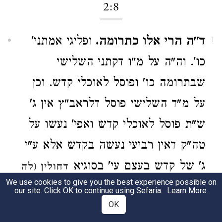
2:8
ד"ה הרי אלו כתרומה.
ופליגי אמתני'
1
כו'. וה"ה על מ"ו דקתני השלישי
שבתרומה כו' ופוסל לאוכלי קדש. וכן
על מ"ד השלישי פוסל דלראב"ץ אין ג'
ש"ת פוסל לאוכלי קדש ואפי' נעשו על
טה"ק דאין רביעי נעשה בקדש אלא ע"י
ג' של קדש בעצם עי' בסוגיא
דחולין (לה
We use cookies to give you the best experience possible on
) ובר"ש כאן ותראה שכן הוא. זולת
א וב
our site. Click OK to continue using Sefaria.
Learn More
.
OK
תרומה שלא שמרה על טה"ק אפשר