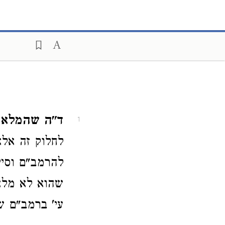
ד"ה שהמלא
1
לחלוק זה אלא
להרמב"ם וסיי
שהוא לא מלאן
עי' ברמב"ם ש