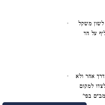
 לשון משקל
יף על חד
דרך אחר ולא
לצדו למקום
ב"ם בפי'