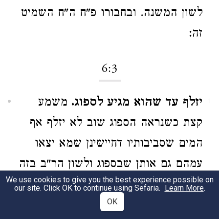
לשון המשנה. ובחבורו פ"ח ה"ח השמיט
זה:
6:3
יזלף עד שהוא מגיע לספוג.
משמע
1
קצת כשנראה הספוג שוב לא יזלף אף
המים שסביבותיו דחיישינן שמא יצאו
עמהם גם אותן שבספוג ולשון הר"ב בזה
We use cookies to give you the best experience possible on
מגומגם:
our site. Click OK to continue using Sefaria.
Learn More
.
OK
תוי"ט ד"ה יזלף.
הכא במילוי הוא
2