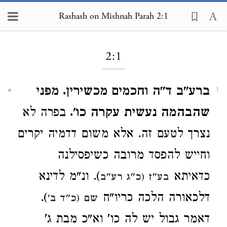
Rashash on Mishnah Parah 2:1
Loading...
2:1
ברע"ב ד"ה וחכמים מכשירין. מפני
1
שהבהמה נעשית עקרה כו'.
בפרה לא
נצרך לטעם זה. אלא משום דדמיה יקרים
וחייש להפסד מרובה כשיפסילנה
כדאיתא
). ונ"מ לדינא
בע"ז (כ"ג רע"ב
דלכאורה הלכה כריו"ח
).
שם (כ"ד ב'
דאמר גבול יש לה כו' וא"כ מבת ג'