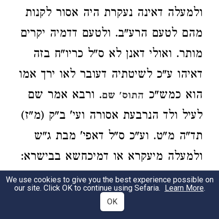
ולמעלה דאינה נעקרת היה אסור לקנות
מהם לטעם הרע"ב. ולטעם דדמיה יקרים
מותר. ואולי דאנן לא ס"ל כריו"ח בזה
דאיהו ע"כ לשיטתיה דעובר לאו ירך אמו
הוא כמש"כ
. ורבא אמר שם
התוס' שם
לעיל ולד הנרבעת אסורה ועי' ב"ק (מ"ז)
תד"ה מ"ט. וע"כ ס"ל דאפי' מבת ג"ש
ולמעלה מיעקרא או דמיכחשא בבישרא:
We use cookies to give you the best experience possible on
תוי"ט ד"ה ר"א.
דכתיב כי משחתם בהם
our site. Click OK to continue using Sefaria.
Learn More
.
2
OK
כו'. במחכ"ת ל"ד דתיפוק ליה דחטאת