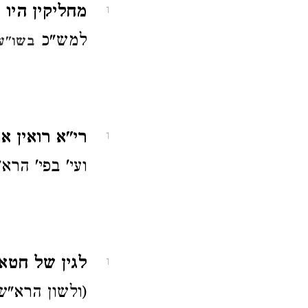
מחליקין היו כ
1
למש"כ
בשו"ע 
רי"א רואין א
1
ועי' בפי' הרא
לגין של חטא
1
(ולשון הרא"ש