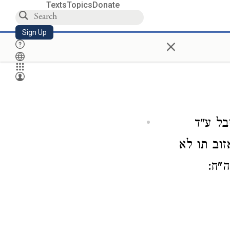
Texts
Topics
Donate
Sign Up
×
בל ע"ד
זוב תו לא
ה"ח: