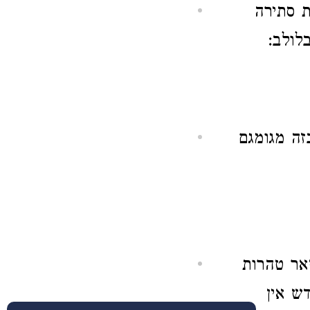
 סתירה
לולב:
זה מגומגם
אר טהרות
ש אין