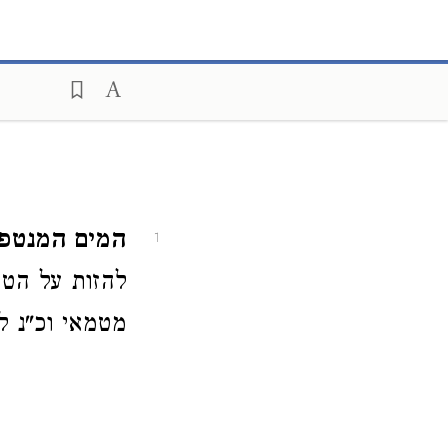
המים המנטפין
1
להזות על הטמ
מטמאי וכ"נ לה