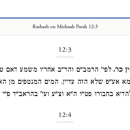
Rashash on Mishnah Parah 12:3
Loading...
12:3
 כו'.
לפי' הרמב"ם והר"ב אחריו משמע דאם ט
א אע"פ שלא הזה עדיין. המים המנטפים מן הא
דיא בחבורו פט"ו ה"א וצ"ע ועי' בהראב"ד פ"י 
12:4