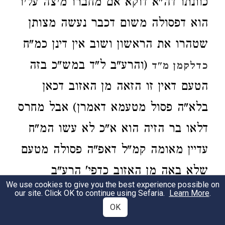
כוונתו דה"א דוקא אם מחברו מיצה עליו
הוא דפסולה משום דכבר נעשה מצותן
שטהרו את הראשון ושוב אין דינן כמ"ח
(והרע"ב ל"ד במש"כ בזה
כדלקמן מ"ד
הטעם דאין זו הזאה מן האזוב דכאן
בלא"ה פסול מטעמא דאמרן) אבל מחרס
דלאו בר הזיה הוא א"כ לא עשו המ"ח
עדיין מאומה קמ"ל דאפ"ה פסולה מטעם
שלא באה מן האזוב כדפי' הרע"ב
We use cookies to give you the best experience possible on
ברישא. ועמש"כ בס"ד
)
בסנהדרין (ע"ז ב'
our site. Click OK to continue using Sefaria.
Learn More
.
OK
תמיה על מפרשי משנה זו ועל הרע"ב