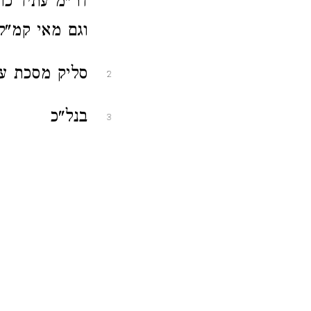
דר"מ עתיד כו
וגם מאי קמ"ל
סליק מסכת עוק
2
בנל"כ
3