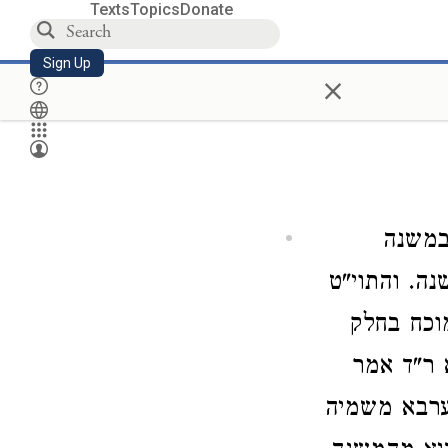
Texts
Topics
Donate
Sign Up
×
במשנה
ה. והתוי"ט
וכח בחלק
 ר"ד אמר
מערבא משמיה