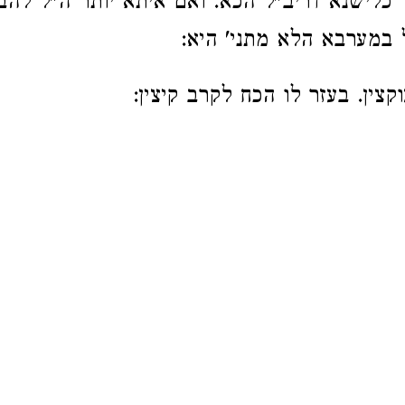
' כלישנא דריב"ל הכא. ואם איתא יותר ה"ל לה
 במערבא הלא מתני' היא:
צין. בעזר לו הכח לקרב קיצין: