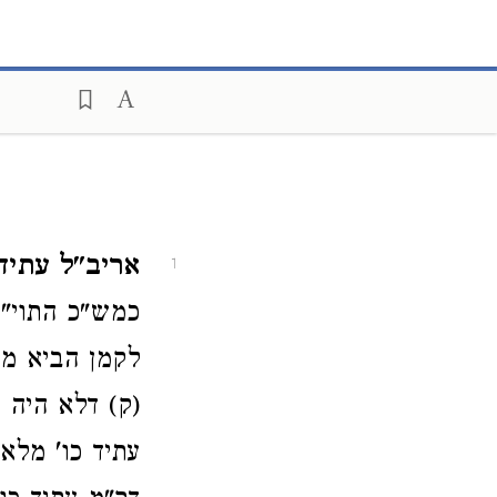
אריב"ל עתיד 
1
כמש"כ התוי"ט
לקמן הביא מק
(ק) דלא היה 
עתיד כו' מלא