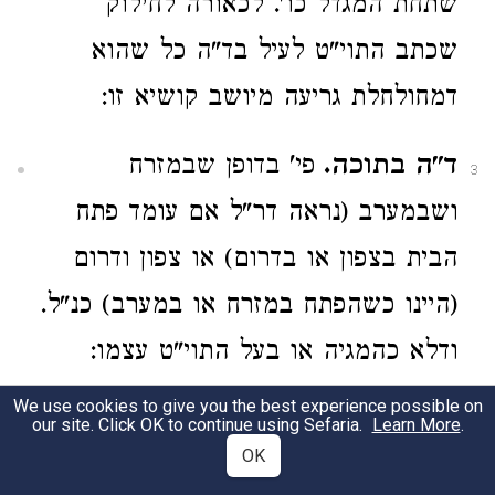
שתחת המגדל כו'. לכאורה לחילוק
שכתב התוי"ט לעיל בד"ה כל שהוא
דמחולחלת גריעה מיושב קושיא זו:
ד"ה בתוכה.
פי' בדופן שבמזרח
3
ושבמערב (נראה דר"ל אם עומד פתח
הבית בצפון או בדרום) או צפון ודרום
(היינו כשהפתח במזרח או במערב) כנ"ל.
ודלא כהמגיה או בעל התוי"ט עצמו:
We use cookies to give you the best experience possible on
מש"כ הא"ר בטעם דהבית טמא.
our site. Click OK to continue using Sefaria.
Learn More
.
4
OK
לכאורה קצת סתירה למש"כ אנכי לעיל