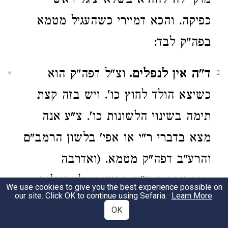
מוקי לה לההיא בשלא עיגל ראש
כפיקה. והכא דמיירי כשהעגיל מטמא
בפה"ק לבד:
ד"ה אין לנפלים.
וצ"ל דפה"ק הוא
2
כשיצא הולד לחוץ כו'. ויש בזה קצת
תימה בשינוי הלשונות כו'. צ"ע אנה
מצא בדברי ר"י או אפי' בלשון הרמב"ם
והרע"ב דפה"ק מטמא. (ואדרבה
מדהוצרך הרע"ב במשנה דלקמן לומר
We use cookies to give you the best experience possible on
our site. Click OK to continue using Sefaria.
Learn More
.
דס"ט לצאת ש"מ דפתה"ק לא מטמא.
OK
ולכן גם קושייתו שם עליו א"כ. והכא