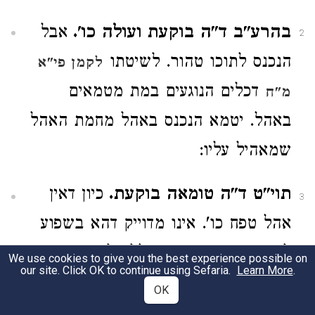
בהרע"ב ד"ה בוקעת ועולה כו'.
אבל
2
הנכנס לתוכו טהור. לשיטתו
לקמן פי"א
דכלים הנוגעים במת מטמאים
מ"ח
באהל. יטמא הנכנס באהל מחמת האהל
שמאהיל עליו:
תוי"ט ד"ה טומאה בוקעת.
כיון דאין
3
אהל טפח כו'. אינו מדוייק דהא בשפוע
לא בעינן טפח וסגי בחלל כל שהוא
We use cookies to give you the best experience possible on
our site. Click OK to continue using Sefaria.
Learn More
.
כבריש מתני' דאצבע ודאי ל"ד דה"ה
OK
פחות. וי"ל דמהר"ם קורהו אהל טפח