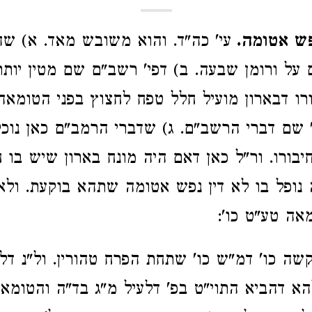
פש אטומה.
עי' כה"ד. והוא משובש מאד. א) ש
על ורומן שבעה. ב) דפי' רשב"ם שם מטין יותר
ו דבארון מועיל חלל טפח לחצוץ בפני הטומאה.
שם דברי הרשב"ם. ג) שדברי הרמב"ם כאן נוכ
יבורו. ור"ל כאן דאם היה מונח בארון שיש בו 
 נופל בו לא דין נפש אטומה שתהא בוקעת. ולא 
אה טע"ט כו':
שה כו' דמ"ש כו' שתחת הפרח טהורין. ול"נ דלפי
א דהביא התוי"ט בפ' דלעיל מ"ג בד"ה והטומאה