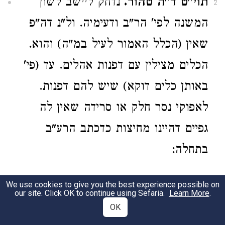
תוי"ט ד"ה טהור.
נדחק ליישב לשון
2
המשנה לפי' הר"ב ודעימיה. ול"נ דה"פ
שאין (הכלל האמור לעיל במ"ה) והוא.
הכלים מצילין עם דפנות אהלים. עד (פי'
באותן כלים דוקא) שיש להם דפנות.
לאפוקי נסר חלק או סרידה שאין לה
גפיים דהיינו מחיצות כדכתב הרע"ב
בתחלה:
5:7
We use cookies to give you the best experience possible on
our site. Click OK to continue using Sefaria.
Learn More
.
OK
ד"ה כיצד.
להכי קתני על היתידות.
1