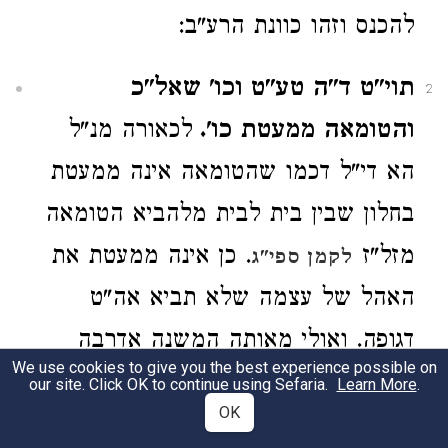
להכנס וזהו כוונת הרע"ב:
תוי"ט ד"ה טע"ט וכו' שאל"כ
2
והטומאה ממעטת כו'.
לכאורה מנ"ל
הא די"ל דכמו שהטומאה אינה ממעטת
בחלון שבין בית לבית מלהביא הטומאה
מזל"ז
. כן אינה ממעטת את
לקמן ספי"ג
האהל של עצמה שלא תביא אה"ט
דגופה. ואולי מאותה המשנה אדרבה
We use cookies to give you the best experience possible on
למד הראב"ד דינו ליישב בזה קושיית
our site. Click OK to continue using Sefaria.
Learn More
.
OK
המהר"ם בתוי"ט שם בד"ה ולא כזית