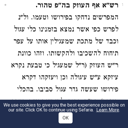
רש"א אף העוזק בה"פ טהור.
1
המפרשים נדחקו בפירושו וטעמו. ול"נ
לפרש כפי אשר נמצא בזמנינו כלי עגול
וכבד של מתכת שמעגילין אותו על עפר
תיחוח להשכיבו ולהקשותו. וזהו כוונת
ר"ש העוזק (ר"ל שמעגיל כי טבעת נקרא
עיזקא ע"ש עיגולה וכן ויעזקהו דקרא
פירושו שעשה גדר עגול סביבו. בהכלי
הנזכר) בה"פ טהור. לפי שנתקשה העפר
We use cookies to give you the best experience possible on
our site. Click OK to continue using Sefaria.
Learn More
.
מלמעלה ואין העצם שתחתיו ניסט
OK
בהילוך על העפר ממעל. וכמ"כ נ"ל דהא