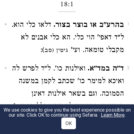
18:1
בהרע"ב או בוצר בצור.
דלאו כלי הוא.
1
ל"ד דאפי' הוי כלי. הא כלי אבנים לא
מקבלי טומאה. ועי'
):
גיטין (סב
ד"ה במד"א.
ואילנות כו'. ל"ד לפרש לה
2
ואיכא למימר כו' שכתב לקמן במשנה
הסמוכה. וגם בשאר אילנות דאינן
מוכשרין בבצירתן לא שייך כלל דברי ר'
We use cookies to give you the best experience possible on
our site. Click OK to continue using Sefaria.
Learn More
.
יוסי לפמש"כ התוי"ט ד"ה ימכר לשוק.
OK
אבל נראה דכוונת הרע"ב (וכן הר"ש)