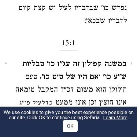
נפרש כו' שבדבריו לעיל יש קצת קיום
לדבריו שבכאן:
15:1
במשנה קפולין זה עג"ז כו' טבליות
1
ש"ע כו' ואם היו של טיט כו'.
טעם
חילוקן הוא משום דכ"ד המקבל טומאה
אינו חוצץ וכן אינו ממעט
כדלעיל פי"ג
We use cookies to give you the best experience possible on
ועי' א"ר. וכ"מ מלשון הרע"ב
בסופו
our site. Click OK to continue using Sefaria.
Learn More
.
OK
לקמן מ"ג. ולזה טבליות של עץ ע"כ