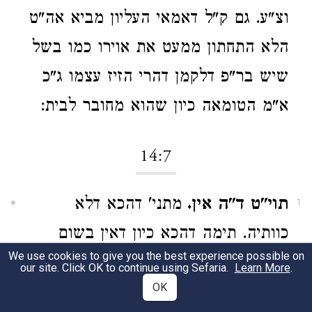
וצ"ע. גם ק"ל דאמאי העליון מביא אה"ט
הלא התחתון ממעט את אוירו כמו בשל
שיש בר"פ דלקמן דהרי הזיז עצמו ג"כ
א"מ הטומאה כיון שהוא מחובר לבית:
14:7
תוי"ט ד"ה אין.
מתני' דהכא דלא
1
כוותיה. תימה דהכא כיון דאין בשום
We use cookies to give you the best experience possible on
מקום פ"ט איך יביא אה"ט לאיזה מקום.
our site. Click OK to continue using Sefaria.
Learn More
.
OK
והתם שאני דיש בהן פ"ט. וכן במ"ד