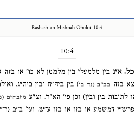
Rashash on Mishnah Oholot 10:4
Loading...
10:4
כל.
א"נ בין מלמעלן בין מלמטן לא כו' או בזה 
וצא בזה
) בין ביה"ח ובין ביה"ג. ואולם
בב"ב (נה ב'
לתיבות בין ובין) וכן פי' הא"ר. וצ"ע
מזבחים (מ
ופרש"י דמשמע או בזו או בזו ע"ש. ועי' ב"ב (ר"ד