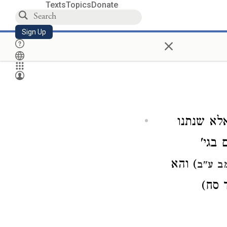
Texts
Topics
Donate
Sign Up
×
אלא שנתנו
 בגי'
) והא
ב ע"ב
 סח)