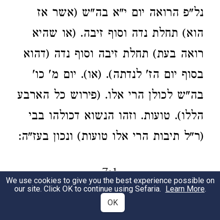
נל"פ הרואה יום י"א בה"ש (אשר אז
הוא) תחלת נדה וסוף זיבה. (או שהיא
רואה בעת) תחלת זיבה וסוף נדה (דהוא
בסוף יום הז' לנדתה). (או). יום מ' כו'
בה"ש לכולן הרי אלו. (פירוש כל הארבע
הללו). טועות. וזהו הנשוא דכולהו בבי
(ר"ל תיבות הרי אלו טועות) ונכון בעז"ה:
7:1
We use cookies to give you the best experience possible on
our site. Click OK to continue using Sefaria.
Learn More
.
OK
ברע"ב ד"ה והניע כו' ואני שמעתי
1