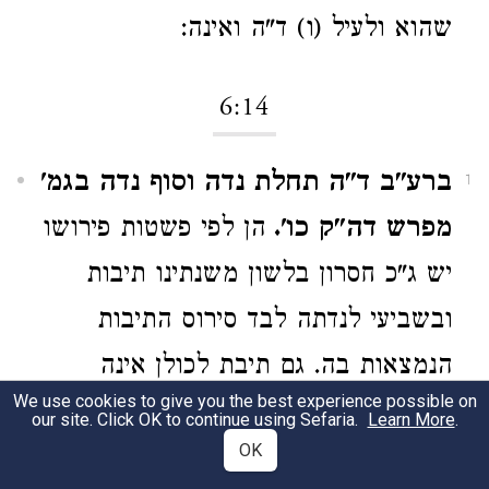
שהוא ולעיל (ו) ד"ה ואינה:
6:14
ברע"ב ד"ה תחלת נדה וסוף נדה בגמ'
1
מפרש דה"ק כו'.
הן לפי פשטות פירושו
יש ג"כ חסרון בלשון משנתינו תיבות
ובשביעי לנדתה לבד סירוס התיבות
הנמצאות בה. גם תיבת לכולן אינה
We use cookies to give you the best experience possible on
מדוקדקת כיון דלא קאי רק אשתי בבי
our site. Click OK to continue using Sefaria.
Learn More
.
OK
בתרייתא. עי'
). ולענ"ד
תוס' כתובות (ח'