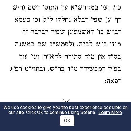
כו'. ועי' במהרש"א על התוס' דשם (ריש
דף יג) שפי' דבלא נחלקו ל"ק וכי טעמא
דב"ש כו' דאשמעינן שפיר דבדבר זה
מודו ב"ש לב"ה. ולפמש"כ שם במשנה
בס"ד אין מזה סתירה להא"ר. ועי' עוד
בפ"ד דמכשירין מ"ד בר"ש. ובתוי"ט רפ"ג
דפאה:
4:6
We use cookies to give you the best experience possible on
our site. Click OK to continue using Sefaria.
Learn More
.
OK
במשנה כל דמים שהיא רואה טהורין
1