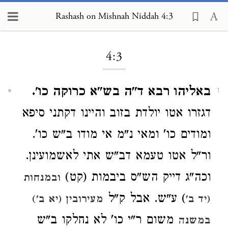
Rashash on Mishnah Niddah 4:3
Loading...
4:3
באליהו רבא ד"ה בש"א כרוקה כו'.
1
דגזרו אטו יולדת בזוב והיינו דקתני סיפא
ומודים כו' ומאי נ"מ אי מודו ב"ש כו'.
ור"ל אטו טעמא דב"ש אתי לאשמועינן.
וכה"ג דייק הש"ס ביבמות (קט)
ובמנחות
) ע"ש. אבל ק"ל
(יד ב'
מעירובין (יא ב')
משום ר"י כו' לא נחלקו ב"ש
במשנה