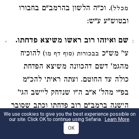
). וכ"ה הלשון בהרמב"ם בחבורו
מכלל
ובטוש"ע ע"ש:
שם ואיזהו רוב ראשו משיצא פדחתו.
2
עי' מש"כ
) להוכיח
בבכורות (סוף דף מו
מהגמ' דשם דהכוונה משיצא הפדחת
כולה עד החוטם. ועתה ראיתי להכ"מ
בפ"י מהל' א"ב ה"ו שנדחק ליישב הגי'
הישנה ברמב"ם רוב פדחתו וכתב שסובר
We use cookies to give you the best experience possible on
שאינו נקרא ראש (כצ"ל שם וכמו שהוא
our site. Click OK to continue using Sefaria.
Learn More
.
OK
בב"י) אלא הגולגולת כו' ע"ש ור"ל עד