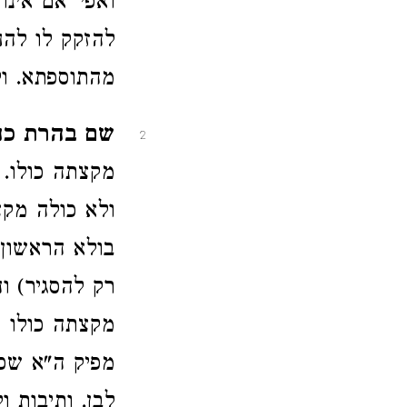
ואפי' אם אינו
להזקק לו להח
מהתוספתא. ול
שם בהרת כחצ
2
מקצתה כולו. 
ולא כולה מקצ
בולא הראשון 
רק להסגיר) ו
מקצתה כולו ו
מפיק ה"א שכ
לבן. ותיבות ו