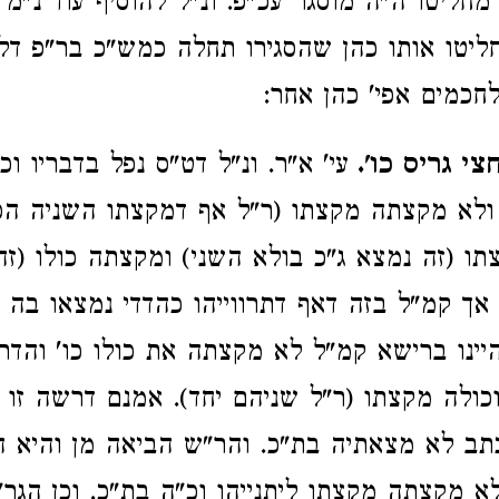
 מחליטו ה"ה מוסגר עכ"פ. ונ"ל להוסיף עוד נ"מ
ליטו אותו כהן שהסגירו תחלה כמש"כ בר"פ דל
חכמים אפי' כהן אחר:
י גריס כו'.
עי' א"ר. ונ"ל דט"ס נפל בדבריו וכ
ולא מקצתה מקצתו (ר"ל אף דמקצתו השניה הפ
תו (זה נמצא ג"כ בולא השני) ומקצתה כולו (זה
אך קמ"ל בזה דאף דתרווייהו כהדדי נמצאו בה 
היינו ברישא קמ"ל לא מקצתה את כולו כו' והדר 
כולה מקצתו (ר"ל שניהם יחד). אמנם דרשה זו 
תב לא מצאתיה בת"כ. והר"ש הביאה מן והיא 
לא מקצתה מקצתו ליתנייהו וכ"ה בת"כ. וכן הגר"