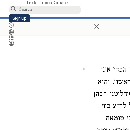
Texts
Topics
Donate
Sign Up
×
הכהן אינו
אשון. והוא
חליטנו הכהן
לר"ע כיון
י טומאה