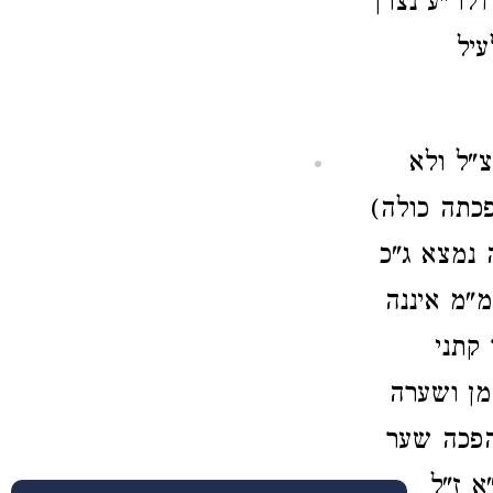
 דלר"ע נצרך
עיל
צ"ל ולא
כתה כולה)
 נמצא ג"כ
מ"מ איננה
קתני
מן ושערה
הפכה שער
א ז"ל