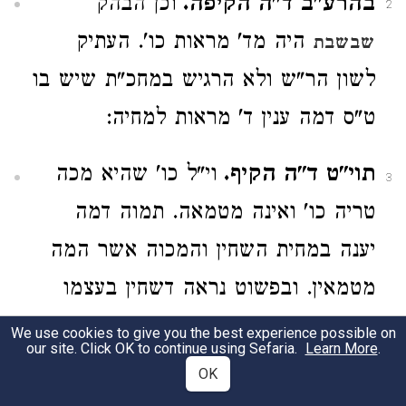
בהרע"ב ד"ה הקיפה.
וכן הבהק
2
היה מד' מראות כו'. העתיק
שבשבת
לשון הר"ש ולא הרגיש במחכ"ת שיש בו
ט"ס דמה ענין ד' מראות למחיה:
תוי"ט ד"ה הקיף.
וי"ל כו' שהיא מכה
3
טריה כו' ואינה מטמאה. תמוה דמה
יענה במחית השחין והמכוה אשר המה
מטמאין. ובפשוט נראה דשחין בעצמו
אינו מטמא עד שיהא בו נגע בא' מראות.
We use cookies to give you the best experience possible on
our site. Click OK to continue using Sefaria.
Learn More
.
וכאן הכוונה שחין לבד בלא נגע. וי"ל עוד
OK
שאין בהשחין כשיעור. ובמשנתינו י"ל