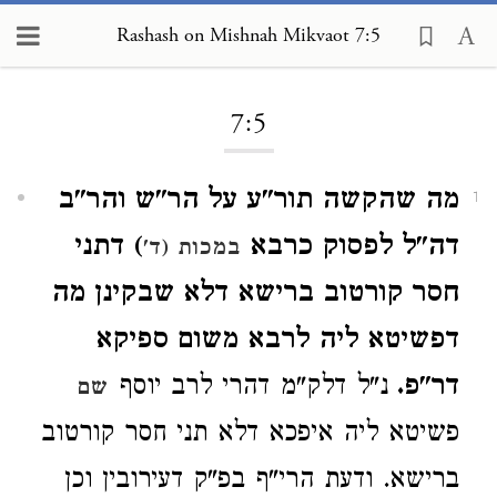
Rashash on Mishnah Mikvaot 7:5
Loading...
7:5
מה שהקשה תור"ע על הר"ש והר"ב
1
דה"ל לפסוק כרבא
) דתני
במכות (ד'
חסר קורטוב ברישא דלא שבקינן מה
דפשיטא ליה לרבא משום ספיקא
דר"פ.
נ"ל דלק"מ דהרי לרב יוסף
שם
פשיטא ליה איפכא דלא תני חסר קורטוב
ברישא. ודעת הרי"ף בפ"ק דעירובין וכן