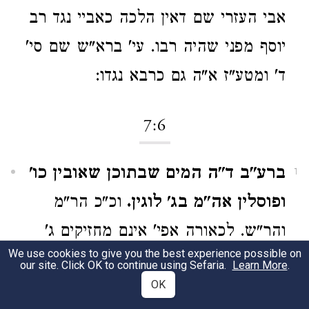
אבי העזרי שם דאין הלכה כאביי נגד רב
יוסף מפני שהיה רבו. עי' ברא"ש שם סי'
ד' ומטע"ז א"ה גם כרבא נגדו:
7:6
ברע"ב ד"ה המים שבתוכן שאובין כו'
1
ופוסלין אה"מ בג' לוגין.
וכ"כ הר"מ
והר"ש. לכאורה אפי' אינם מחזיקים ג'
We use cookies to give you the best experience possible on
לוגין מ"מ אינם ראויין להשלים כדלעיל
our site. Click OK to continue using Sefaria.
Learn More
.
OK
במ"ב. ואולי דלזה לא תהני אפי' יעלם